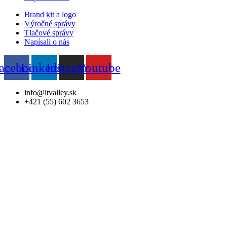
Brand kit a logo
Výročné správy
Tlačové správy
Napísali o nás
acebook
Linkedin
Instagram
Youtube
info@itvalley.sk
+421 (55) 602 3653