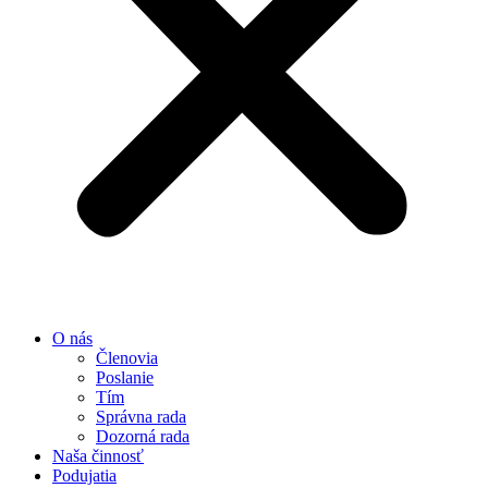
O nás
Členovia
Poslanie
Tím
Správna rada
Dozorná rada
Naša činnosť
Podujatia