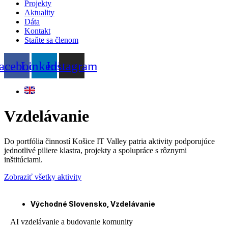
Projekty
Aktuality
Dáta
Kontakt
Staňte sa členom
acebook
Linkedin
Instagram
Vzdelávanie
Do portfólia činností Košice IT Valley patria aktivity podporujúce
jednotlivé piliere klastra, projekty a spolupráce s rôznymi
inštitúciami.
Zobraziť všetky aktivity
Východné Slovensko
,
Vzdelávanie
AI vzdelávanie a budovanie komunity