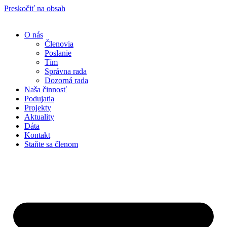
Preskočiť na obsah
O nás
Členovia
Poslanie
Tím
Správna rada
Dozorná rada
Naša činnosť
Podujatia
Projekty
Aktuality
Dáta
Kontakt
Staňte sa členom