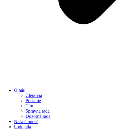
O nás
Členovia
Poslanie
Tím
Správna rada
Dozorná rada
Naša činnosť
Podujatia