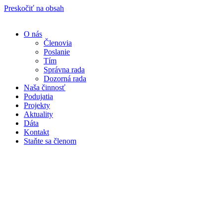
Preskočiť na obsah
O nás
Členovia
Poslanie
Tím
Správna rada
Dozorná rada
Naša činnosť
Podujatia
Projekty
Aktuality
Dáta
Kontakt
Staňte sa členom