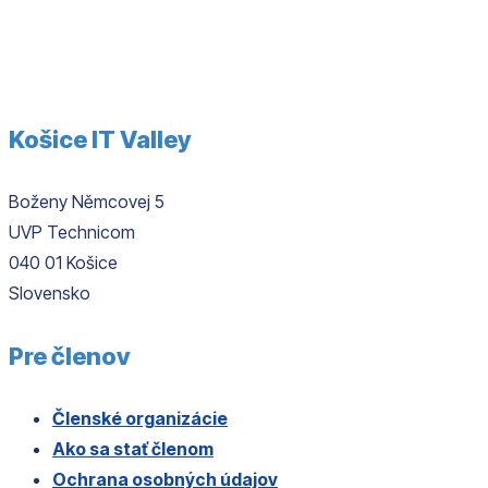
Košice IT Valley
Boženy Němcovej 5
UVP Technicom
040 01 Košice
Slovensko
Pre členov
Členské organizácie
Ako sa stať členom
Ochrana osobných údajov