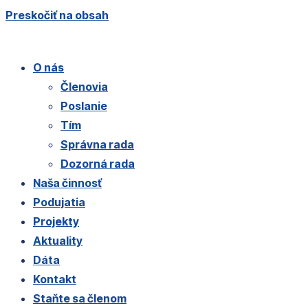
Preskočiť na obsah
O nás
Členovia
Poslanie
Tím
Správna rada
Dozorná rada
Naša činnosť
Podujatia
Projekty
Aktuality
Dáta
Kontakt
Staňte sa členom