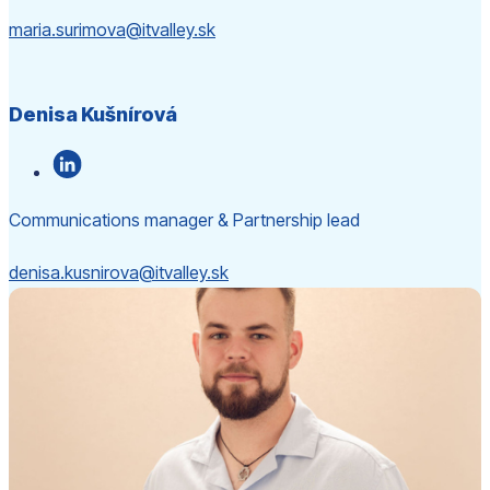
maria.surimova@itvalley.sk
Denisa Kušnírová
Communications manager & Partnership lead
denisa.kusnirova@itvalley.sk