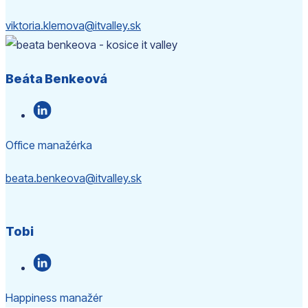
viktoria.klemova@itvalley.sk
Beáta Benkeová
Office manažérka
beata.benkeova@itvalley.sk
Tobi
Happiness manažér