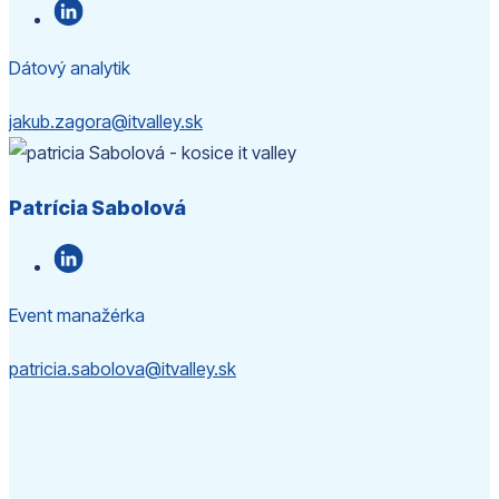
Dátový analytik
jakub.zagora@itvalley.sk
Patrícia Sabolová
Event manažérka
patricia.sabolova@itvalley.sk