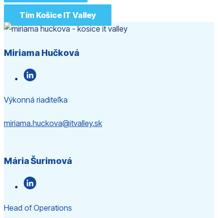
Tím Košice IT Valley
Miriama Hučková
Výkonná riaditeľka
miriama.huckova@itvalley.sk
Mária Šurimová
Head of Operations