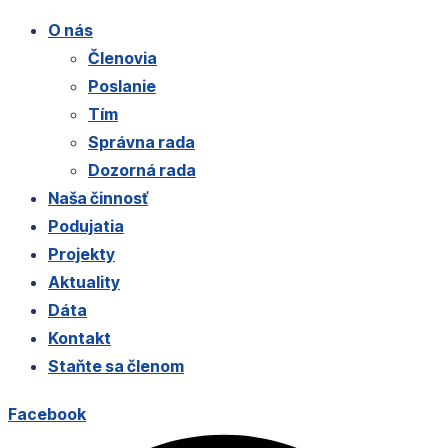
O nás
Členovia
Poslanie
Tím
Správna rada
Dozorná rada
Naša činnosť
Podujatia
Projekty
Aktuality
Dáta
Kontakt
Staňte sa členom
Facebook