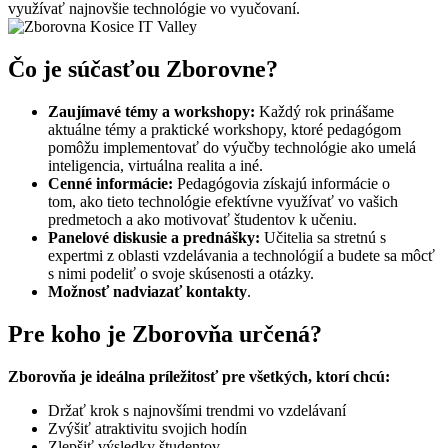
využívať najnovšie technológie vo vyučovaní.
Čo je súčasťou Zborovne?
Zaujímavé témy a workshopy:
Každý rok prinášame
aktuálne témy a praktické workshopy, ktoré pedagógom
pomôžu implementovať do výučby technológie ako umelá
inteligencia, virtuálna realita a iné.
Cenné informácie:
Pedagógovia získajú informácie o
tom, ako tieto technológie efektívne využívať vo vašich
predmetoch a ako motivovať študentov k učeniu.
Panelové diskusie a prednášky:
Učitelia sa stretnú s
expertmi z oblasti vzdelávania a technológií a budete sa môcť
s nimi podeliť o svoje skúsenosti a otázky.
Možnosť nadviazať kontakty
.
Pre koho je Zborovňa určená?
Zborovňa je ideálna príležitosť pre všetkých, ktorí chcú:
Držať krok s najnovšími trendmi vo vzdelávaní
Zvýšiť atraktivitu svojich hodín
Zlepšiť výsledky študentov