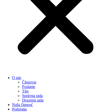
O nás
Členovia
Poslanie
Tím
Správna rada
Dozorná rada
Naša činnosť
Podujatia