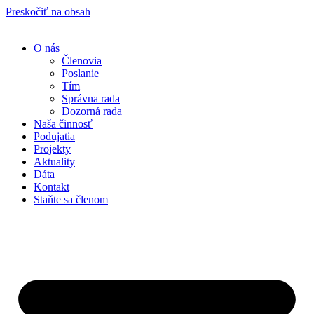
Preskočiť na obsah
O nás
Členovia
Poslanie
Tím
Správna rada
Dozorná rada
Naša činnosť
Podujatia
Projekty
Aktuality
Dáta
Kontakt
Staňte sa členom