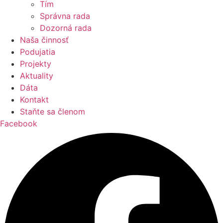
Tím
Správna rada
Dozorná rada
Naša činnosť
Podujatia
Projekty
Aktuality
Dáta
Kontakt
Staňte sa členom
Facebook