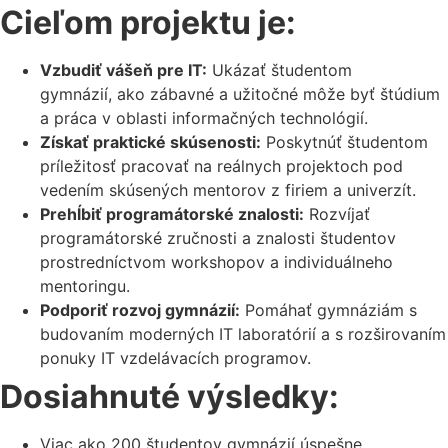
Cieľom projektu je:
Vzbudiť vášeň pre IT:
Ukázať študentom
gymnázií, ako zábavné a užitočné môže byť štúdium
a práca v oblasti informačných technológií.
Získať praktické skúsenosti:
Poskytnúť študentom
príležitosť pracovať na reálnych projektoch pod
vedením skúsených mentorov z firiem a univerzít.
Prehĺbiť programátorské znalosti:
Rozvíjať
programátorské zručnosti a znalosti študentov
prostredníctvom workshopov a individuálneho
mentoringu.
Podporiť rozvoj gymnázií:
Pomáhať gymnáziám s
budovaním moderných IT laboratórií a s rozširovaním
ponuky IT vzdelávacích programov.
Dosiahnuté výsledky:
Viac ako 200 študentov gymnázií úspešne