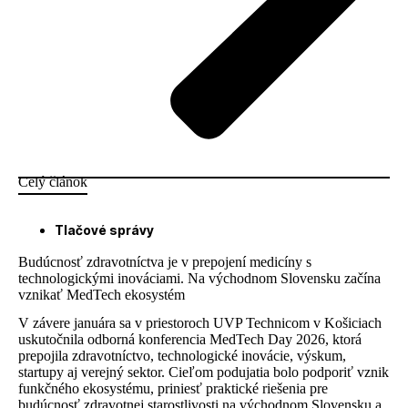
Celý článok
Tlačové správy
Budúcnosť zdravotníctva je v prepojení medicíny s
technologickými inováciami. Na východnom Slovensku začína
vznikať MedTech ekosystém
V závere januára sa v priestoroch UVP Technicom v Košiciach
uskutočnila odborná konferencia MedTech Day 2026, ktorá
prepojila zdravotníctvo, technologické inovácie, výskum,
startupy aj verejný sektor. Cieľom podujatia bolo podporiť vznik
funkčného ekosystému, priniesť praktické riešenia pre
budúcnosť zdravotnej starostlivosti na východnom Slovensku a