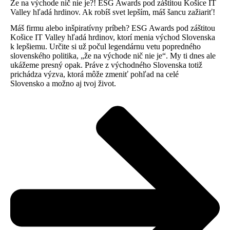
Že na východe nič nie je?! ESG Awards pod záštitou Košice IT
Valley hľadá hrdinov. Ak robíš svet lepším, máš šancu zažiariť!
Máš firmu alebo inšpiratívny príbeh? ESG Awards pod záštitou
Košice IT Valley hľadá hrdinov, ktorí menia východ Slovenska
k lepšiemu. Určite si už počul legendárnu vetu popredného
slovenského politika, „že na východe nič nie je“. My ti dnes ale
ukážeme presný opak. Práve z východného Slovenska totiž
prichádza výzva, ktorá môže zmeniť pohľad na celé
Slovensko a možno aj tvoj život.