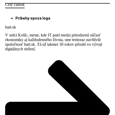
Celý článok
Príbehy spoza loga
bart.sk
V srdci Košíc, meste, kde IT patrí medzi prirodzenú súčasť
ekonomiky aj každodenného života, sme tentoraz navštívili
spoločnosť bart.sk. Tá už takmer 30 rokov pôsobí vo vývoji
digitálnych riešení.