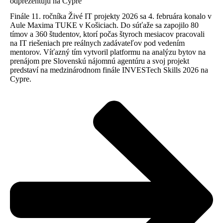
odprezentujú na Cypre
Finále 11. ročníka Živé IT projekty 2026 sa 4. februára konalo v
Aule Maxima TUKE v Košiciach. Do súťaže sa zapojilo 80
tímov a 360 študentov, ktorí počas štyroch mesiacov pracovali
na IT riešeniach pre reálnych zadávateľov pod vedením
mentorov. Víťazný tím vytvoril platformu na analýzu bytov na
prenájom pre Slovenskú nájomnú agentúru a svoj projekt
predstaví na medzinárodnom finále INVESTech Skills 2026 na
Cypre.