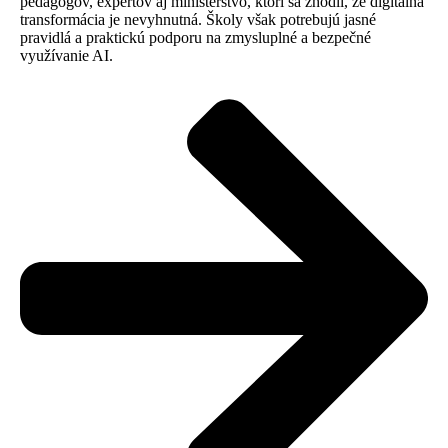
pedagógov, expertov aj ministerstvo, ktorí sa zhodli, že digitálna
transformácia je nevyhnutná. Školy však potrebujú jasné
pravidlá a praktickú podporu na zmysluplné a bezpečné
využívanie AI.