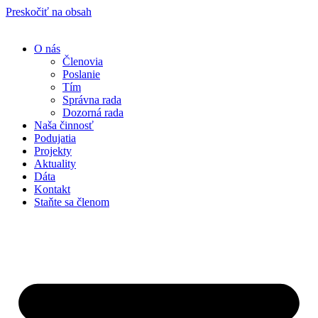
Preskočiť na obsah
O nás
Členovia
Poslanie
Tím
Správna rada
Dozorná rada
Naša činnosť
Podujatia
Projekty
Aktuality
Dáta
Kontakt
Staňte sa členom