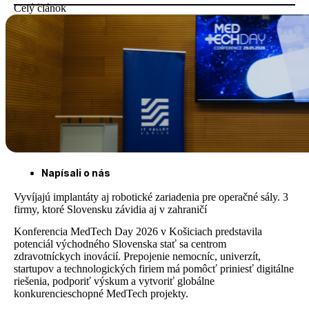
Celý článok
Napísali o nás
Vyvíjajú implantáty aj robotické zariadenia pre operačné sály. 3
firmy, ktoré Slovensku závidia aj v zahraničí
Konferencia MedTech Day 2026 v Košiciach predstavila
potenciál východného Slovenska stať sa centrom
zdravotníckych inovácií. Prepojenie nemocníc, univerzít,
startupov a technologických firiem má pomôcť priniesť digitálne
riešenia, podporiť výskum a vytvoriť globálne
konkurencieschopné MedTech projekty.