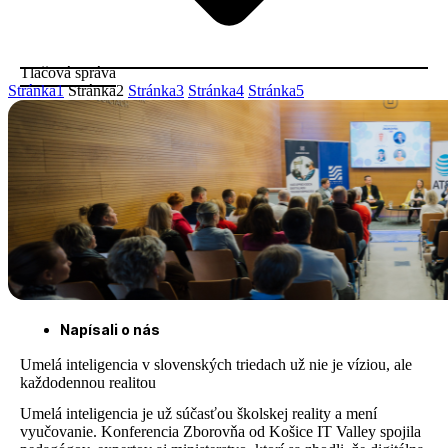
Tlačová správa
Stránka
1
Stránka
2
Stránka
3
Stránka
4
Stránka
5
Napísali o nás
Umelá inteligencia v slovenských triedach už nie je víziou, ale
každodennou realitou
Umelá inteligencia je už súčasťou školskej reality a mení
vyučovanie. Konferencia Zborovňa od Košice IT Valley spojila