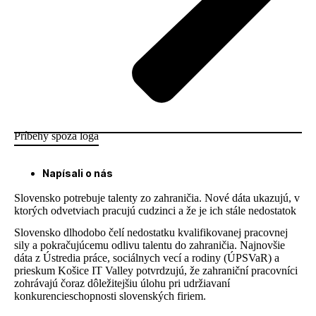
Príbehy spoza loga
Napísali o nás
Slovensko potrebuje talenty zo zahraničia. Nové dáta ukazujú, v
ktorých odvetviach pracujú cudzinci a že je ich stále nedostatok
Slovensko dlhodobo čelí nedostatku kvalifikovanej pracovnej
sily a pokračujúcemu odlivu talentu do zahraničia. Najnovšie
dáta z Ústredia práce, sociálnych vecí a rodiny (ÚPSVaR) a
prieskum Košice IT Valley potvrdzujú, že zahraniční pracovníci
zohrávajú čoraz dôležitejšiu úlohu pri udržiavaní
konkurencieschopnosti slovenských firiem.