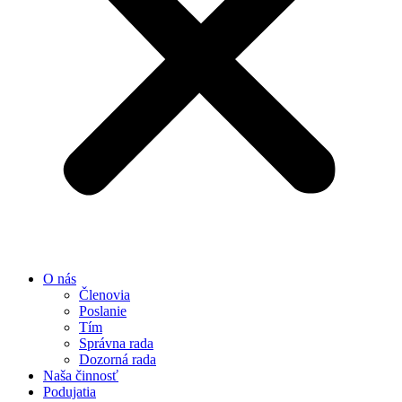
O nás
Členovia
Poslanie
Tím
Správna rada
Dozorná rada
Naša činnosť
Podujatia