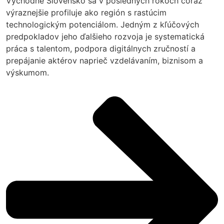
Východné Slovensko sa v posledných rokoch čoraz
výraznejšie profiluje ako región s rastúcim
technologickým potenciálom. Jedným z kľúčových
predpokladov jeho ďalšieho rozvoja je systematická
práca s talentom, podpora digitálnych zručností a
prepájanie aktérov naprieč vzdelávaním, biznisom a
výskumom.