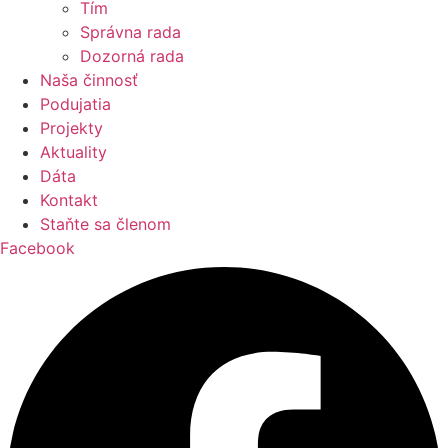
Tím
Správna rada
Dozorná rada
Naša činnosť
Podujatia
Projekty
Aktuality
Dáta
Kontakt
Staňte sa členom
Facebook