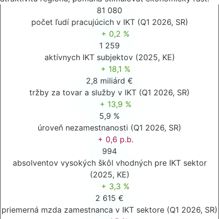
81 080
počet ľudí pracujúcich v IKT (Q1 2026, SR)
+ 0,2 %
1 259
aktívnych IKT subjektov (2025, KE)
+ 18,1 %
2,8 miliárd €
tržby za tovar a služby v IKT (Q1 2026, SR)
+ 13,9 %
5,9 %
úroveň nezamestnanosti (Q1 2026, SR)
+ 0,6 p.b.
994
absolventov vysokých škôl vhodných pre IKT sektor
(2025, KE)
+ 3,3 %
2 615 €
priemerná mzda zamestnanca v IKT sektore (Q1 2026, SR)