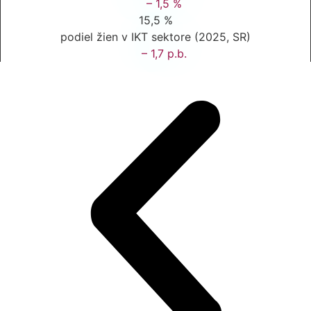
– 1,5 %
15,5 %
podiel žien v IKT sektore (2025, SR)
– 1,7 p.b.