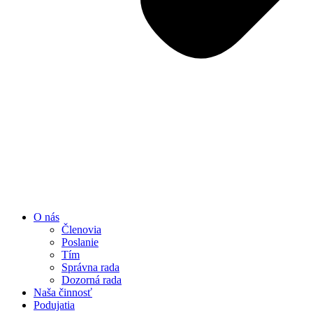
O nás
Členovia
Poslanie
Tím
Správna rada
Dozorná rada
Naša činnosť
Podujatia