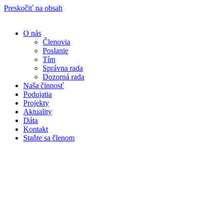
Preskočiť na obsah
O nás
Členovia
Poslanie
Tím
Správna rada
Dozorná rada
Naša činnosť
Podujatia
Projekty
Aktuality
Dáta
Kontakt
Staňte sa členom