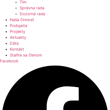
Tím
Správna rada
Dozorná rada
Naša činnosť
Podujatia
Projekty
Aktuality
Dáta
Kontakt
Staňte sa členom
Facebook