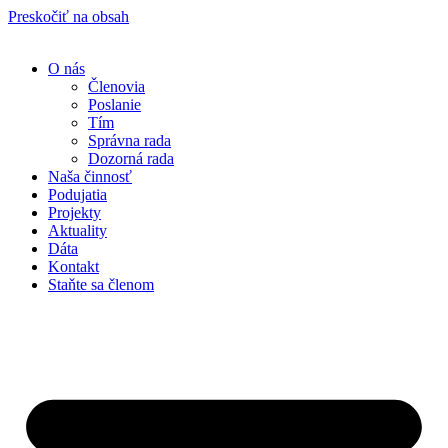
Preskočiť na obsah
O nás
Členovia
Poslanie
Tím
Správna rada
Dozorná rada
Naša činnosť
Podujatia
Projekty
Aktuality
Dáta
Kontakt
Staňte sa členom