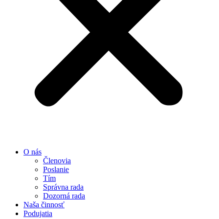
O nás
Členovia
Poslanie
Tím
Správna rada
Dozorná rada
Naša činnosť
Podujatia