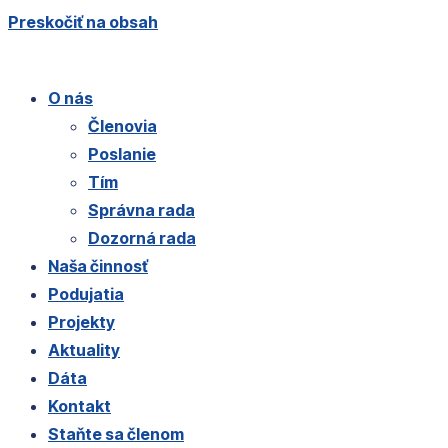
Preskočiť na obsah
O nás
Členovia
Poslanie
Tím
Správna rada
Dozorná rada
Naša činnosť
Podujatia
Projekty
Aktuality
Dáta
Kontakt
Staňte sa členom