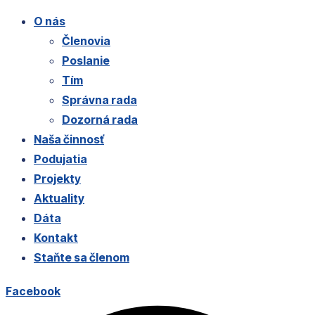
O nás
Členovia
Poslanie
Tím
Správna rada
Dozorná rada
Naša činnosť
Podujatia
Projekty
Aktuality
Dáta
Kontakt
Staňte sa členom
Facebook