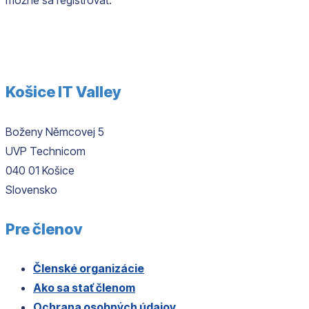
možné sa registrovať.
Košice IT Valley
Boženy Němcovej 5
UVP Technicom
040 01 Košice
Slovensko
Pre členov
Členské organizácie
Ako sa stať členom
Ochrana osobných údajov