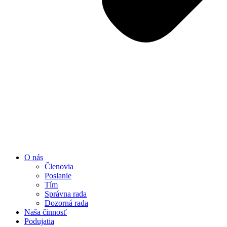
O nás
Členovia
Poslanie
Tím
Správna rada
Dozorná rada
Naša činnosť
Podujatia