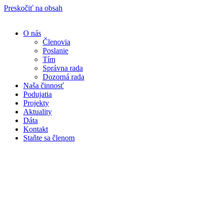
Preskočiť na obsah
O nás
Členovia
Poslanie
Tím
Správna rada
Dozorná rada
Naša činnosť
Podujatia
Projekty
Aktuality
Dáta
Kontakt
Staňte sa členom