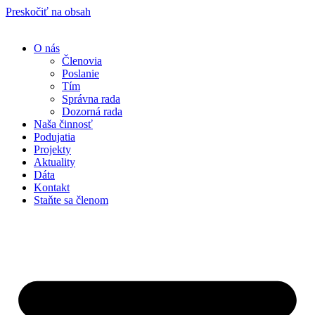
Preskočiť na obsah
O nás
Členovia
Poslanie
Tím
Správna rada
Dozorná rada
Naša činnosť
Podujatia
Projekty
Aktuality
Dáta
Kontakt
Staňte sa členom