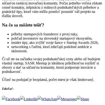
súčasťou rastúcej inovačnej komunity. Počas jedného večera získate
cenné kontakty, inšpiráciu z reálnych podnikateľských príbehov a
praktické tipy, ktoré vám môžu pomôcť posunúť váš projekt na
ďalšiu úroveň.
Na čo sa môžete tešiť?
príbehy startupových founderov z prvej ruky,
pohľad investorov na slovenský startupový ekosystém,
insider tipy, ako zvýšiť svoje šance v Startup Awards 2026,
networking s ľuďmi, ktorí zdieľajú podobné ambície a
skúsenosti.
Či už ste na začiatku svojej podnikateľskej cesty alebo už budujete
vlastný startup, SASK Meetup je ideálnou príležitosťou rozšíriť si
obzory a stať sa súčasťou komunity, ktorá podporuje inovácie a
podnikavosť.
Účasť na podujatí je bezplatná, počet miest je však limitovaný.
Zdieľať: