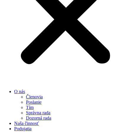
O nás
Členovia
Poslanie
Tím
Správna rada
Dozorná rada
Naša činnosť
Podujatia