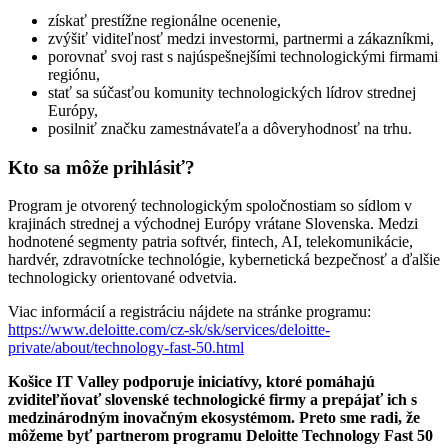
získať prestížne regionálne ocenenie,
zvýšiť viditeľnosť medzi investormi, partnermi a zákazníkmi,
porovnať svoj rast s najúspešnejšími technologickými firmami
regiónu,
stať sa súčasťou komunity technologických lídrov strednej
Európy,
posilniť značku zamestnávateľa a dôveryhodnosť na trhu.
Kto sa môže prihlásiť?
Program je otvorený technologickým spoločnostiam so sídlom v
krajinách strednej a východnej Európy vrátane Slovenska. Medzi
hodnotené segmenty patria softvér, fintech, AI, telekomunikácie,
hardvér, zdravotnícke technológie, kybernetická bezpečnosť a ďalšie
technologicky orientované odvetvia.
Viac informácií a registráciu nájdete na stránke programu:
https://www.deloitte.com/cz-sk/sk/services/deloitte-
private/about/technology-fast-50.html
Košice IT Valley podporuje iniciatívy, ktoré pomáhajú
zviditeľňovať slovenské technologické firmy a prepájať ich s
medzinárodným inovačným ekosystémom. Preto sme radi, že
môžeme byť partnerom programu Deloitte Technology Fast 50