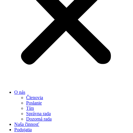
O nás
Členovia
Poslanie
Tím
Správna rada
Dozorná rada
Naša činnosť
Podujatia