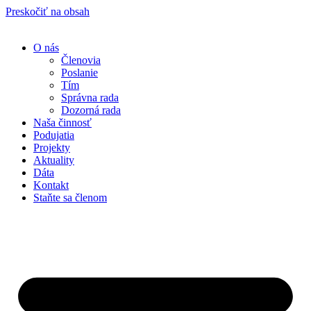
Preskočiť na obsah
O nás
Členovia
Poslanie
Tím
Správna rada
Dozorná rada
Naša činnosť
Podujatia
Projekty
Aktuality
Dáta
Kontakt
Staňte sa členom