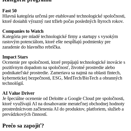
Fast 50
Hlavná kategória určená pre etablované technologické spoločnosti,
ktoré dosiahli výrazný rast tržieb počas posledných štyroch rokov.
Companies to Watch
Kategória pre mladé technologické firmy a startupy s vysokým
rastovým potenciálom, ktoré ešte nespĺňajú podmienky pre
zaradenie do hlavného rebríčka.
Impact Stars
Ocenenie pre spoločnosti, ktoré prepájajú technologické inovácie s
pozitívnym dopadom na spoločnosť, životné prostredie alebo
podnikateľské prostredie. Zameriava sa najmä na oblasti fintech,
kybernetickej bezpečnosti, ESG, MedTech/BioTech a obranných
technológií.
AI Value Driver
Je špeciálne ocenenie od Deloitte a Google Cloud pre spoločnosti,
ktoré využívajú AI na dosahovanie merateľnej obchodnej hodnoty
prostredníctvom začlenenia AI do produktov, platforiem, služieb a
prevádzkových činností.
Prečo sa zapojiť?