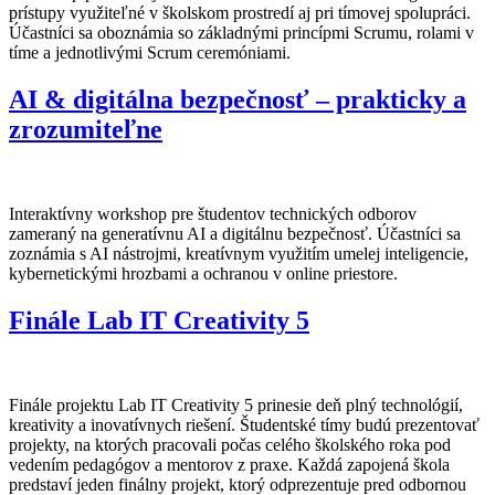
prístupy využiteľné v školskom prostredí aj pri tímovej spolupráci.
Účastníci sa oboznámia so základnými princípmi Scrumu, rolami v
tíme a jednotlivými Scrum ceremóniami.
AI & digitálna bezpečnosť – prakticky a
zrozumiteľne
Interaktívny workshop pre študentov technických odborov
zameraný na generatívnu AI a digitálnu bezpečnosť. Účastníci sa
zoznámia s AI nástrojmi, kreatívnym využitím umelej inteligencie,
kybernetickými hrozbami a ochranou v online priestore.
Finále Lab IT Creativity 5
Finále projektu Lab IT Creativity 5 prinesie deň plný technológií,
kreativity a inovatívnych riešení. Študentské tímy budú prezentovať
projekty, na ktorých pracovali počas celého školského roka pod
vedením pedagógov a mentorov z praxe. Každá zapojená škola
predstaví jeden finálny projekt, ktorý odprezentuje pred odbornou