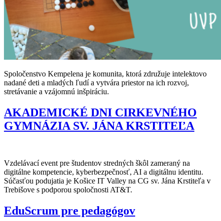
Spoločenstvo Kempelena je komunita, ktorá združuje intelektovo
nadané deti a mladých ľudí a vytvára priestor na ich rozvoj,
stretávanie a vzájomnú inšpiráciu.
AKADEMICKÉ DNI CIRKEVNÉHO
GYMNÁZIA SV. JÁNA KRSTITEĽA
Vzdelávací event pre študentov stredných škôl zameraný na
digitálne kompetencie, kyberbezpečnosť, AI a digitálnu identitu.
Súčasťou podujatia je Košice IT Valley na CG sv. Jána Krstiteľa v
Trebišove s podporou spoločnosti AT&T.
EduScrum pre pedagógov