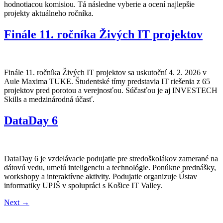
hodnotiacou komisiou. Tá následne vyberie a ocení najlepšie
projekty aktuálneho ročníka.
Finále 11. ročníka Živých IT projektov
Finále 11. ročníka Živých IT projektov sa uskutoční 4. 2. 2026 v
Aule Maxima TUKE. Študentské tímy predstavia IT riešenia z 65
projektov pred porotou a verejnosťou. Súčasťou je aj INVESTECH
Skills a medzinárodná účasť.
DataDay 6
DataDay 6 je vzdelávacie podujatie pre stredoškolákov zamerané na
dátovú vedu, umelú inteligenciu a technológie. Ponúkne prednášky,
workshopy a interaktívne aktivity. Podujatie organizuje Ústav
informatiky UPJŠ v spolupráci s Košice IT Valley.
Next
→