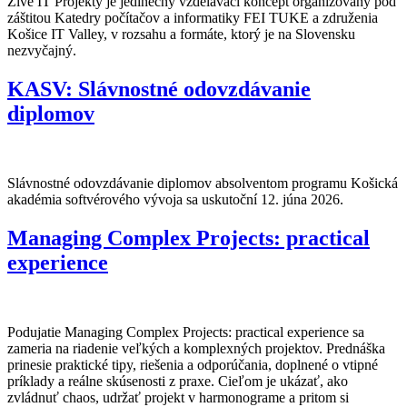
Živé IT Projekty je jedinečný vzdelávací koncept organizovaný pod
záštitou Katedry počítačov a informatiky FEI TUKE a združenia
Košice IT Valley, v rozsahu a formáte, ktorý je na Slovensku
nezvyčajný.
KASV: Slávnostné odovzdávanie
diplomov
Slávnostné odovzdávanie diplomov absolventom programu Košická
akadémia softvérového vývoja sa uskutoční 12. júna 2026.
Managing Complex Projects: practical
experience
Podujatie Managing Complex Projects: practical experience sa
zameria na riadenie veľkých a komplexných projektov. Prednáška
prinesie praktické tipy, riešenia a odporúčania, doplnené o vtipné
príklady a reálne skúsenosti z praxe. Cieľom je ukázať, ako
zvládnuť chaos, udržať projekt v harmonograme a pritom si