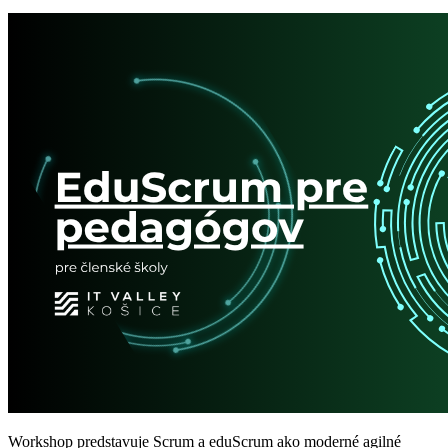
Workshop predstavuje Scrum a eduScrum ako moderné agilné