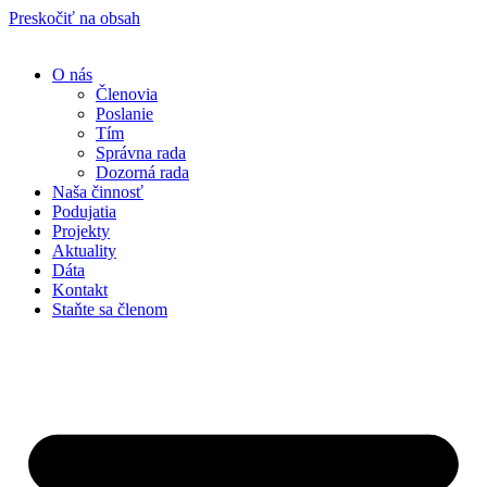
Preskočiť na obsah
O nás
Členovia
Poslanie
Tím
Správna rada
Dozorná rada
Naša činnosť
Podujatia
Projekty
Aktuality
Dáta
Kontakt
Staňte sa členom