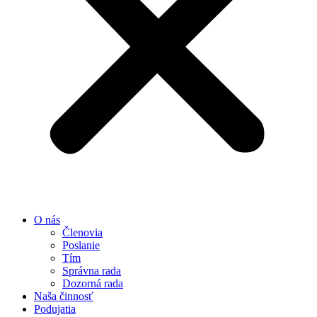
O nás
Členovia
Poslanie
Tím
Správna rada
Dozorná rada
Naša činnosť
Podujatia