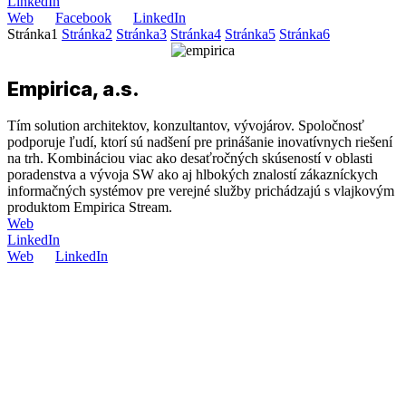
LinkedIn
Web
Facebook
LinkedIn
Stránka
1
Stránka
2
Stránka
3
Stránka
4
Stránka
5
Stránka
6
Empirica, a.s.
Tím solution architektov, konzultantov, vývojárov. Spoločnosť
podporuje ľudí, ktorí sú nadšení pre prinášanie inovatívnych riešení
na trh. Kombináciou viac ako desaťročných skúseností v oblasti
poradenstva a vývoja SW ako aj hlbokých znalostí zákazníckych
informačných systémov pre verejné služby prichádzajú s vlajkovým
produktom Empirica Stream.
Web
LinkedIn
Web
LinkedIn