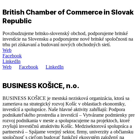
British Chamber of Commerce in Slovak
Republic
Povzbudzujeme britsko-slovenský obchod, podporujeme britské
investície na Slovensku a podporujeme nové britské spoločnosti na
trhu pri získavaní a budovaní nových obchodných sietí.
Web
Facebook
LinkedIn
Web
Facebook
LinkedIn
BUSINESS KOŠICE, n.o.
BUSINESS KOŠICE je mestská nezisková organizácia, ktorá sa
zameriava na strategický rozvoj Košíc v oblastiach ekonomiky,
investícií a spolupráce. Naše hlavné aktivity zahŕňajú: Podpora
podnikateľského prostredia a investícií – Vytvárame podmienky pre
rozvoj podnikania v meste a spolupracujeme na projektoch, ktoré
zvyšujú investičnú atraktivitu Košíc. Medzisektorová spolupráca a
partnerstvá – Spájame verejný sektor, firmy, univerzity a občiansku
spoločnosť s cieľom budovať funkčný ekosystém založený na