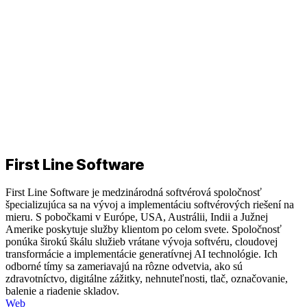
First Line Software
First Line Software je medzinárodná softvérová spoločnosť
špecializujúca sa na vývoj a implementáciu softvérových riešení na
mieru. S pobočkami v Európe, USA, Austrálii, Indii a Južnej
Amerike poskytuje služby klientom po celom svete. Spoločnosť
ponúka širokú škálu služieb vrátane vývoja softvéru, cloudovej
transformácie a implementácie generatívnej AI technológie. Ich
odborné tímy sa zameriavajú na rôzne odvetvia, ako sú
zdravotníctvo, digitálne zážitky, nehnuteľnosti, tlač, označovanie,
balenie a riadenie skladov.
Web