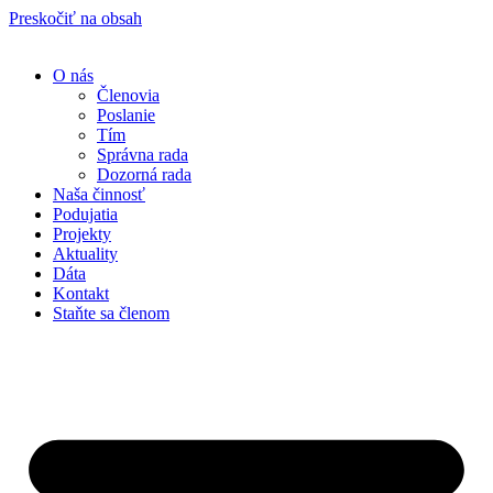
Preskočiť na obsah
O nás
Členovia
Poslanie
Tím
Správna rada
Dozorná rada
Naša činnosť
Podujatia
Projekty
Aktuality
Dáta
Kontakt
Staňte sa členom