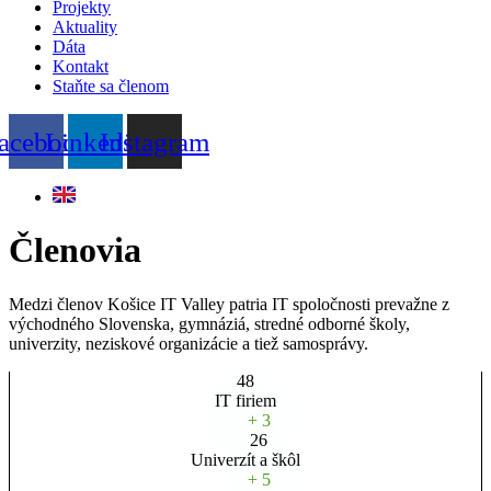
Projekty
Aktuality
Dáta
Kontakt
Staňte sa členom
acebook
Linkedin
Instagram
Členovia
Medzi členov Košice IT Valley patria IT spoločnosti prevažne z
východného Slovenska, gymnáziá, stredné odborné školy,
univerzity, neziskové organizácie a tiež samosprávy.
48
IT firiem
+ 3
26
Univerzít a škôl
+ 5