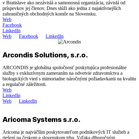
v Bratislave ako nezávislá a samonosná organizácia, závislá od
príspevkov jej členov. Dnes slúži ako jedna z najaktívnejších
zahraničných obchodných komôr na Slovensku.
Web
Facebook
LinkedIn
Web
Facebook
LinkedIn
Arcondis Solutions, s.r.o.
ARCONDIS je globálna spoločnosť poskytujúca profesionálne
služby s exkluzívnym zameraním na odvetvie zdravotníctva a
biologických vied s mimoriadne náročnými požiadavkami na kvalitu
a regulačné záležitosti.
Web
LinkedIn
Web
LinkedIn
Aricoma Systems s.r.o.
Aricoma je najväčším poskytovateľom podnikových IT služieb a
riešení na českom a slovenskom trhu. Vďaka dlhoročným