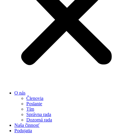
O nás
Členovia
Poslanie
Tím
Správna rada
Dozorná rada
Naša činnosť
Podujatia