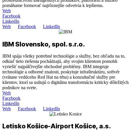
prostredníctvom inteligentných produktov, platforiem a služieb
pomáhame formovať najrôznejšie odvetvia k lepšiemu.
Web
Facebook
LinkedIn
Web
Facebook
LinkedIn
IBM Slovensko, spol. s.r.o.
IBM spája všetky potrebné technológie a služby, bez ohľadu na to,
odkiaľ tieto riešenia pochádzajú, aby svojim klientom pomohli
vyriešiť najpálčivejšie obchodné problémy. IBM integruje
technológie a odborné znalosti, poskytuje infraštruktúru, softvér
(vrátane vedúceho Red Hat na trhu) a konzultačné služby pre
klientov, ktorí sa usilujú o digitálnu transformáciu kriticky dôležitých
podnikov na svete.
Web
Facebook
LinkedIn
Web
Facebook
LinkedIn
Letisko Košice-Airport Košice, a.s.