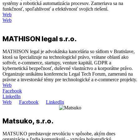
systémy a robotická automatizácia procesov. Zameriava sa na
funkčnosť, spoľahlivosť a efektívnosť svojich riešení.
Web
Web
MATHISON legal s.r.o.
MATHISON legal je advokátska kancelária so sídlom v Bratislave,
ktorá sa špecializuje na technologické právo, vrátane oblastí ako
softvér, e-commerce, startupy, venture kapitál, GDPR a
kybernetická bezpečnosť, duševné vlastníctvo a korporátne právo.
Organizuje unikátnu konferenciu Legal Tech Forum, zameranú na
právne a investorské témy pre technologické a e-commerce projekty.
Web
Facebook
LinkedIn
Web
Facebook
LinkedIn
Matsuko, s.r.o.
MATSUKO predstavuje revolúciu v spôsobe, akým dnes
organizácie a ľudia komunikujú – vytvára holografickú