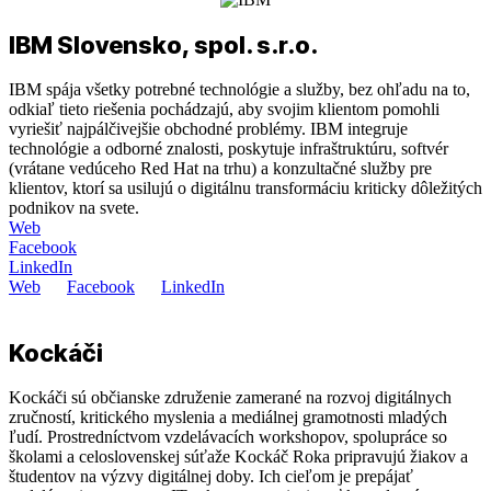
IBM Slovensko, spol. s.r.o.
IBM spája všetky potrebné technológie a služby, bez ohľadu na to,
odkiaľ tieto riešenia pochádzajú, aby svojim klientom pomohli
vyriešiť najpálčivejšie obchodné problémy. IBM integruje
technológie a odborné znalosti, poskytuje infraštruktúru, softvér
(vrátane vedúceho Red Hat na trhu) a konzultačné služby pre
klientov, ktorí sa usilujú o digitálnu transformáciu kriticky dôležitých
podnikov na svete.
Web
Facebook
LinkedIn
Web
Facebook
LinkedIn
Kockáči
Kockáči sú občianske združenie zamerané na rozvoj digitálnych
zručností, kritického myslenia a mediálnej gramotnosti mladých
ľudí. Prostredníctvom vzdelávacích workshopov, spolupráce so
školami a celoslovenskej súťaže Kockáč Roka pripravujú žiakov a
študentov na výzvy digitálnej doby. Ich cieľom je prepájať