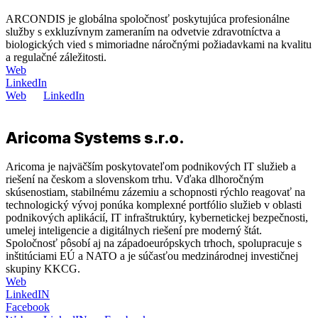
ARCONDIS je globálna spoločnosť poskytujúca profesionálne
služby s exkluzívnym zameraním na odvetvie zdravotníctva a
biologických vied s mimoriadne náročnými požiadavkami na kvalitu
a regulačné záležitosti.
Web
LinkedIn
Web
LinkedIn
Aricoma Systems s.r.o.
Aricoma je najväčším poskytovateľom podnikových IT služieb a
riešení na českom a slovenskom trhu. Vďaka dlhoročným
skúsenostiam, stabilnému zázemiu a schopnosti rýchlo reagovať na
technologický vývoj ponúka komplexné portfólio služieb v oblasti
podnikových aplikácií, IT infraštruktúry, kybernetickej bezpečnosti,
umelej inteligencie a digitálnych riešení pre moderný štát.
Spoločnosť pôsobí aj na západoeurópskych trhoch, spolupracuje s
inštitúciami EÚ a NATO a je súčasťou medzinárodnej investičnej
skupiny KKCG.
Web
LinkedIN
Facebook