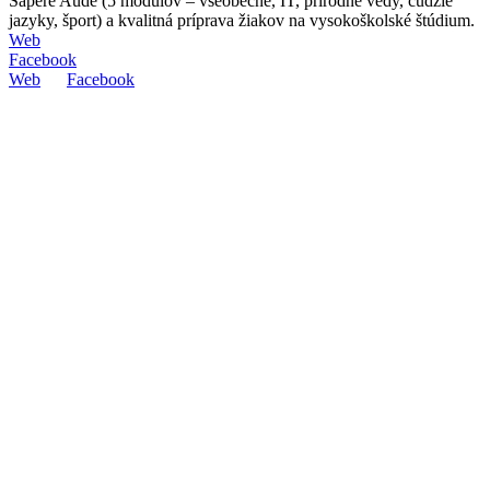
Sapere Aude (5 modulov – všeobecné, IT, prírodné vedy, cudzie
jazyky, šport) a kvalitná príprava žiakov na vysokoškolské štúdium.
Web
Facebook
Web
Facebook