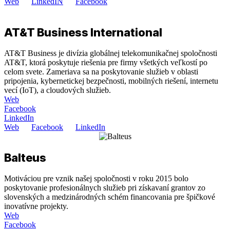
Web
LinkedIN
Facebook
AT&T Business International
AT&T Business je divízia globálnej telekomunikačnej spoločnosti
AT&T, ktorá poskytuje riešenia pre firmy všetkých veľkostí po
celom svete. Zameriava sa na poskytovanie služieb v oblasti
pripojenia, kybernetickej bezpečnosti, mobilných riešení, internetu
vecí (IoT), a cloudových služieb.
Web
Facebook
LinkedIn
Web
Facebook
LinkedIn
Balteus
Motiváciou pre vznik našej spoločnosti v roku 2015 bolo
poskytovanie profesionálnych služieb pri získavaní grantov zo
slovenských a medzinárodných schém financovania pre špičkové
inovatívne projekty.
Web
Facebook