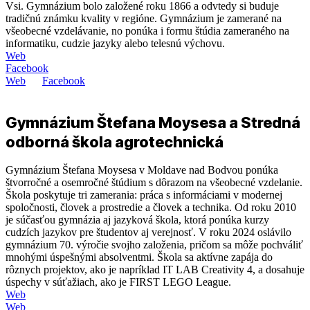
Vsi. Gymnázium bolo založené roku 1866 a odvtedy si buduje
tradičnú známku kvality v regióne. Gymnázium je zamerané na
všeobecné vzdelávanie, no ponúka i formu štúdia zameraného na
informatiku, cudzie jazyky alebo telesnú výchovu.
Web
Facebook
Web
Facebook
Gymnázium Štefana Moysesa a Stredná
odborná škola agrotechnická
Gymnázium Štefana Moysesa v Moldave nad Bodvou ponúka
štvorročné a osemročné štúdium s dôrazom na všeobecné vzdelanie.
Škola poskytuje tri zamerania: práca s informáciami v modernej
spoločnosti, človek a prostredie a človek a technika. Od roku 2010
je súčasťou gymnázia aj jazyková škola, ktorá ponúka kurzy
cudzích jazykov pre študentov aj verejnosť. V roku 2024 oslávilo
gymnázium 70. výročie svojho založenia, pričom sa môže pochváliť
mnohými úspešnými absolventmi. Škola sa aktívne zapája do
rôznych projektov, ako je napríklad IT LAB Creativity 4, a dosahuje
úspechy v súťažiach, ako je FIRST LEGO League.
Web
Web