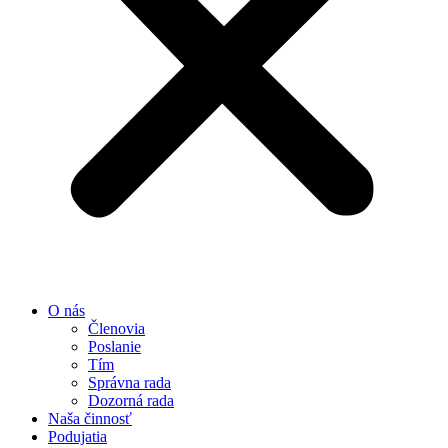
O nás
Členovia
Poslanie
Tím
Správna rada
Dozorná rada
Naša činnosť
Podujatia