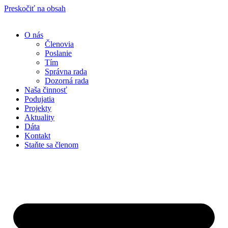
Preskočiť na obsah
O nás
Členovia
Poslanie
Tím
Správna rada
Dozorná rada
Naša činnosť
Podujatia
Projekty
Aktuality
Dáta
Kontakt
Staňte sa členom