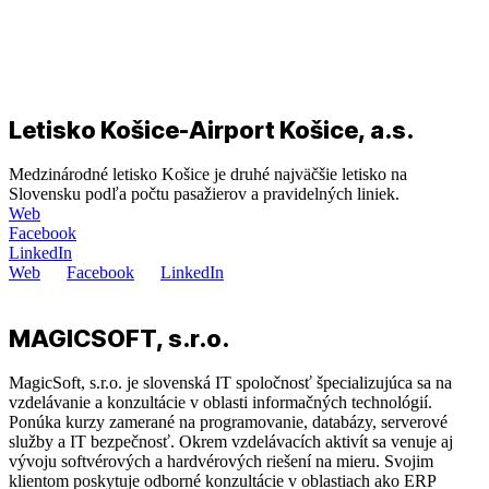
Letisko Košice-Airport Košice, a.s.
Medzinárodné letisko Košice je druhé najväčšie letisko na
Slovensku podľa počtu pasažierov a pravidelných liniek.
Web
Facebook
LinkedIn
Web
Facebook
LinkedIn
MAGICSOFT, s.r.o.
MagicSoft, s.r.o. je slovenská IT spoločnosť špecializujúca sa na
vzdelávanie a konzultácie v oblasti informačných technológií.
Ponúka kurzy zamerané na programovanie, databázy, serverové
služby a IT bezpečnosť. Okrem vzdelávacích aktivít sa venuje aj
vývoju softvérových a hardvérových riešení na mieru. Svojim
klientom poskytuje odborné konzultácie v oblastiach ako ERP