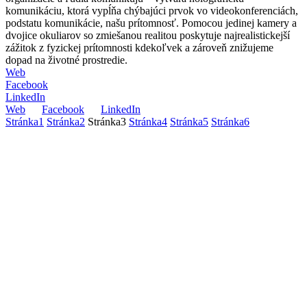
komunikáciu, ktorá vypĺňa chýbajúci prvok vo videokonferenciách,
podstatu komunikácie, našu prítomnosť. Pomocou jedinej kamery a
dvojice okuliarov so zmiešanou realitou poskytuje najrealistickejší
zážitok z fyzickej prítomnosti kdekoľvek a zároveň znižujeme
dopad na životné prostredie.
Web
Facebook
LinkedIn
Web
Facebook
LinkedIn
Stránka
1
Stránka
2
Stránka
3
Stránka
4
Stránka
5
Stránka
6