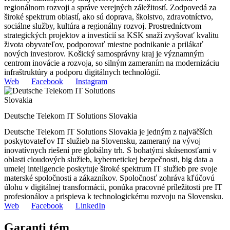
regionálnom rozvoji a správe verejných záležitostí. Zodpovedá za
široké spektrum oblastí, ako sú doprava, školstvo, zdravotníctvo,
sociálne služby, kultúra a regionálny rozvoj. Prostredníctvom
strategických projektov a investícií sa KSK snaží zvyšovať kvalitu
života obyvateľov, podporovať miestne podnikanie a prilákať
nových investorov. Košický samosprávny kraj je významným
centrom inovácie a rozvoja, so silným zameraním na modernizáciu
infraštruktúry a podporu digitálnych technológií.
Web
Facebook
Instagram
Deutsche Telekom IT Solutions Slovakia
Deutsche Telekom IT Solutions Slovakia je jedným z najväčších
poskytovateľov IT služieb na Slovensku, zameraný na vývoj
inovatívnych riešení pre globálny trh. S bohatými skúsenosťami v
oblasti cloudových služieb, kybernetickej bezpečnosti, big data a
umelej inteligencie poskytuje široké spektrum IT služieb pre svoje
materské spoločnosti a zákazníkov. Spoločnosť zohráva kľúčovú
úlohu v digitálnej transformácii, ponúka pracovné príležitosti pre IT
profesionálov a prispieva k technologickému rozvoju na Slovensku.
Web
Facebook
LinkedIn
Garanti tém