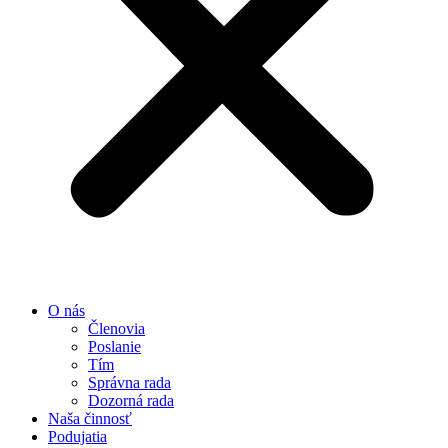
O nás
Členovia
Poslanie
Tím
Správna rada
Dozorná rada
Naša činnosť
Podujatia