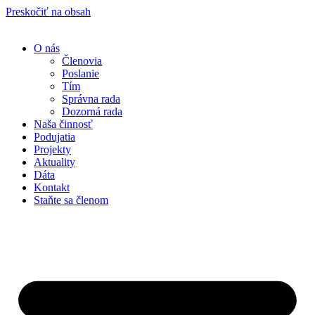
Preskočiť na obsah
O nás
Členovia
Poslanie
Tím
Správna rada
Dozorná rada
Naša činnosť
Podujatia
Projekty
Aktuality
Dáta
Kontakt
Staňte sa členom