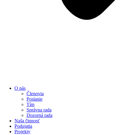
O nás
Členovia
Poslanie
Tím
Správna rada
Dozorná rada
Naša činnosť
Podujatia
Projekty