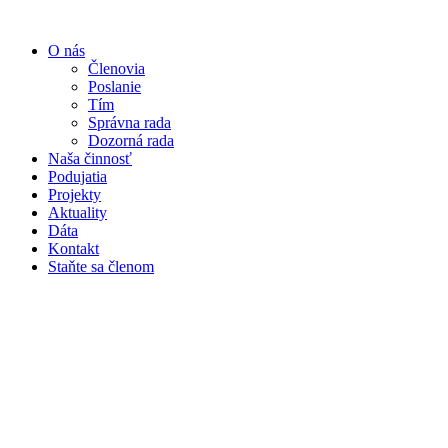
Preskočiť
na
O nás
obsah
Členovia
Poslanie
Tím
Správna rada
Dozorná rada
Naša činnosť
Podujatia
Projekty
Aktuality
Dáta
Kontakt
Staňte sa členom